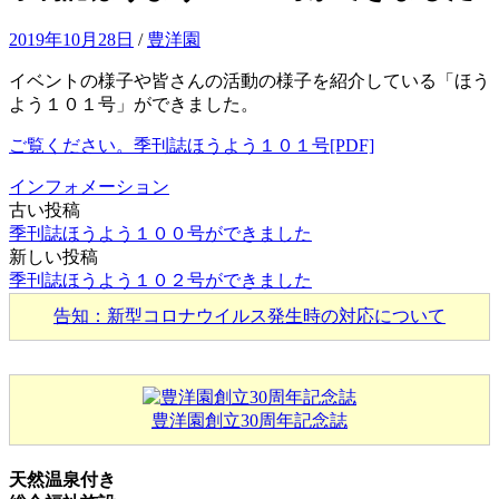
2019年10月28日
/
豊洋園
イベントの様子や皆さんの活動の様子を紹介している「ほう
よう１０１号」ができました。
ご覧ください。季刊誌ほうよう１０１号[PDF]
インフォメーション
古い投稿
投
季刊誌ほうよう１００号ができました
稿
新しい投稿
季刊誌ほうよう１０２号ができました
ナ
告知：新型コロナウイルス発生時の対応について
ビ
ゲ
ー
豊洋園創立30周年記念誌
シ
ョ
天然温泉
付き