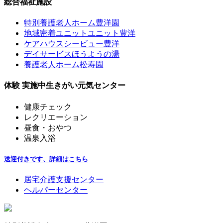
ン
総合福祉施設
特別養護老人ホーム
豊洋園
地域密着ユニット
ユニット豊洋
ケアハウス
シービュー豊洋
デイサービス
ほうようの湯
養護老人ホーム
松寿園
体験 実施中
生きがい元気センター
健康チェック
レクリエーション
昼食・おやつ
温泉入浴
送迎付きです、詳細はこちら
居宅介護支援センター
ヘルパーセンター