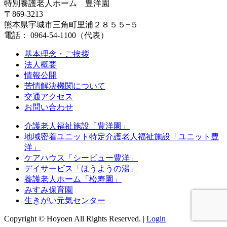
特別養護老人ホーム 豊洋園
〒869-3213
熊本県宇城市三角町里浦２８５５−５
電話： 0964-54-1100（代表）
基本理念・ご挨拶
法人概要
情報公開
苦情解決機関について
交通アクセス
お問い合わせ
介護老人福祉施設「豊洋園」
地域密着ユニット特定介護老人福祉施設「ユニット豊
洋」
ケアハウス「シービュー豊洋」
デイサービス「ほうようの湯」
養護老人ホーム「松寿園」
みすみ保育園
生きがい元気センター
Copyright © Hoyoen All Rights Reserved.
|
Login