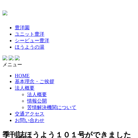
コ
ン
テ
豊洋園
ン
ユニット豊洋
ツ
シービュー豊洋
へ
ほうようの湯
ス
キ
ッ
メニュー
プ
HOME
基本理念・ご挨拶
法人概要
法人概要
情報公開
苦情解決機関について
交通アクセス
お問い合わせ
季刊誌ほうよう１０１号ができました